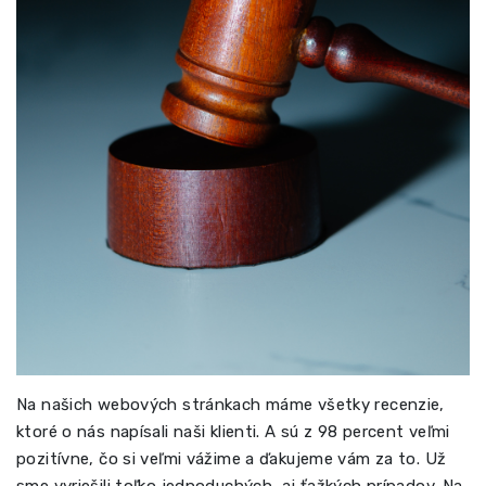
Na našich webových stránkach máme všetky recenzie,
ktoré o nás napísali naši klienti. A sú z 98 percent veľmi
pozitívne, čo si veľmi vážime a ďakujeme vám za to. Už
sme vyriešili toľko jednoduchých, aj ťažkých prípadov. Na