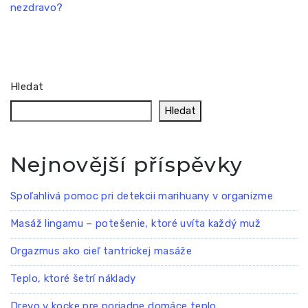
nezdravo?
pro
příspěvek
Hledat
Hledat
Nejnovější příspěvky
Spoľahlivá pomoc pri detekcii marihuany v organizme
Masáž lingamu – potešenie, ktoré uvíta každý muž
Orgazmus ako cieľ tantrickej masáže
Teplo, ktoré šetrí náklady
Drevo v kocke pre poriadne domáce teplo