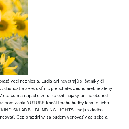
raté veci nezniesla. Ľudia ani nevetrajú si šatníky či
vzdušnosť a sviežosť nič prepchaté. Jednofarebné steny
Viete čo ma napadlo že si založiť nejaký online obchod
raz som zapla YUTUBE kanál trochu hudby lebo to ticho
WEEKIND SKLADBU BLINDING LIGHTS moja skladba
tancovať. Cez prázdniny sa budem venovať viac sebe a