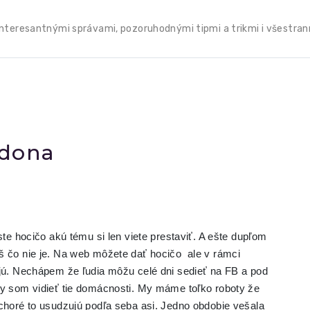
teresantnými správami, pozoruhodnými tipmi a trikmi i všestranný
adona
ste hocičo akú tému si len viete prestaviť. A ešte dupľom
š čo nie je. Na web môžete dať hocičo ale v rámci
ajú. Nechápem že ľudia môžu celé dni sedieť na FB a pod
by som vidieť tie domácnosti. My máme toľko roboty že
 choré to usudzujú podľa seba asi. Jedno obdobie vešala