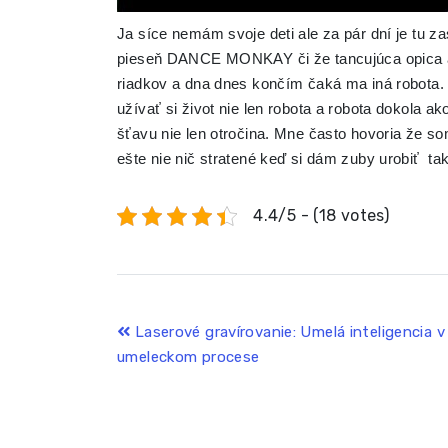
Ja síce nemám svoje deti ale za pár dní je tu
pieseň DANCE MONKAY či že tancujúca opica a
riadkov a dna dnes končím čaká ma iná robota. 
užívať si život nie len robota a robota dokola a
šťavu nie len otročina. Mne často hovoria že s
ešte nie nič stratené keď si dám zuby urobiť 
4.4/5 - (18 votes)
Navigace
Laserové gravírovanie: Umelá inteligencia v
umeleckom procese
pro
příspěvek