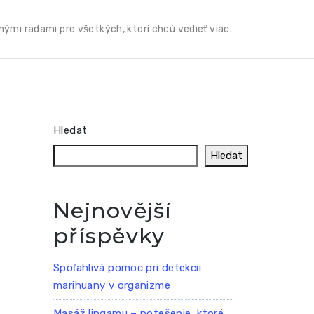
mi radami pre všetkých, ktorí chcú vedieť viac.
Hledat
Hledat
Nejnovější
příspěvky
Spoľahlivá pomoc pri detekcii
marihuany v organizme
Masáž lingamu – potešenie, ktoré