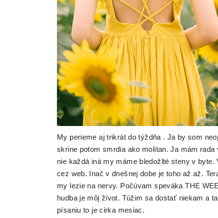
My perieme aj trikrát do týždňa . Ja by som neop
skrine potom smrdia ako molitan. Ja mám rada 
nie každá iná my máme bledožlté steny v byte. 
cez web. Inač v dnešnej dobe je toho až až. Te
my lezie na nervy. Počúvam speváka THE 
hudba je môj život. Túžim sa dostať niekam a 
písaniu to je cirka mesiac.