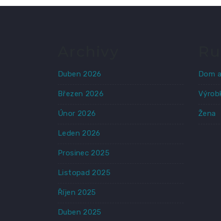
Archivy
Ru
Duben 2026
Dom a
Březen 2026
Výrob
Únor 2026
Žena
Leden 2026
Prosinec 2025
Listopad 2025
Říjen 2025
Duben 2025