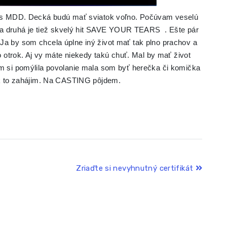
 zas MDD. Decká budú mať sviatok voľno. Počúvam veselú
 druhá je tiež skvelý hit SAVE YOUR TEARS . Ešte pár
Ja by som chcela úplne iný život mať tak plno prachov a
ko otrok. Aj vy máte niekedy takú chuť. Mal by mať život
om si pomýlila povolanie mala som byť herečka či komička
tak to zahájim. Na CASTING pôjdem.
Zriaďte si nevyhnutný certifikát