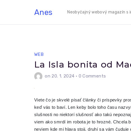
Skip
Anes
to
Neobyčajný webový magazín s in
content
WEB
La Isla bonita od M
on 20. 1. 2024
•
0 Comments
Viete čo je skvelé písať články či príspevky pro
keď vás to baví. Len keby bolo toho času nazvy
slušnosti no niektorí slušnosť ako takú nepozn
viem ako smrdí im robota je to hrozné. Chcela 
neviem kde mi hlava stoji. druhí sa vám čuduje