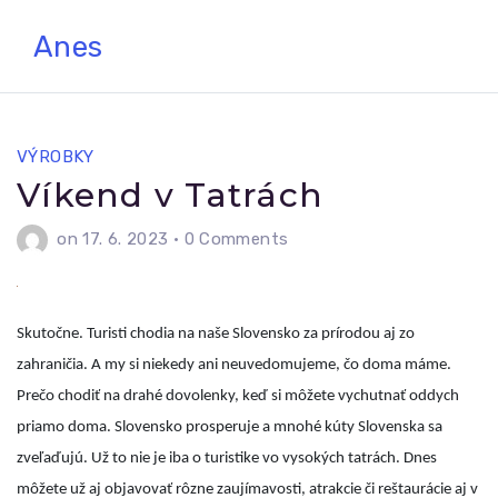
Skip
Anes
to
content
VÝROBKY
Víkend v Tatrách
on 17. 6. 2023
•
0 Comments
Skutočne. Turisti chodia na naše Slovensko za prírodou aj zo
zahraničia. A my si niekedy ani neuvedomujeme, čo doma máme.
Prečo chodiť na drahé dovolenky, keď si môžete vychutnať oddych
priamo doma. Slovensko prosperuje a mnohé kúty Slovenska sa
zveľaďujú. Už to nie je iba o turistike vo vysokých tatrách. Dnes
môžete už aj objavovať rôzne zaujímavosti, atrakcie či reštaurácie aj v