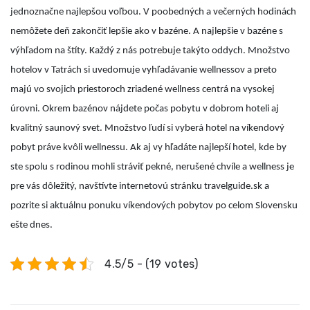
jednoznačne najlepšou voľbou. V poobedných a večerných hodinách
nemôžete deň zakončiť lepšie ako v bazéne. A najlepšie v bazéne s
výhľadom na štíty. Každý z nás potrebuje takýto oddych. Množstvo
hotelov v Tatrách si uvedomuje vyhľadávanie wellnessov a preto
majú vo svojich priestoroch zriadené wellness centrá na vysokej
úrovni. Okrem bazénov nájdete počas pobytu v dobrom hoteli aj
kvalitný saunový svet. Množstvo ľudí si vyberá hotel na víkendový
pobyt práve kvôli wellnessu. Ak aj vy hľadáte najlepší hotel, kde by
ste spolu s rodinou mohli stráviť pekné, nerušené chvíle a wellness je
pre vás dôležitý, navštívte internetovú stránku travelguide.sk a
pozrite si aktuálnu ponuku víkendových pobytov po celom Slovensku
ešte dnes.
4.5/5 - (19 votes)