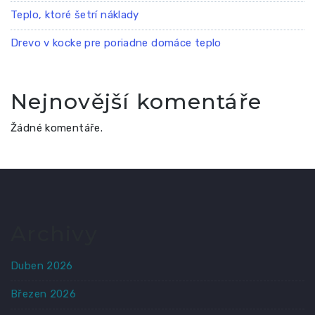
Teplo, ktoré šetrí náklady
Drevo v kocke pre poriadne domáce teplo
Nejnovější komentáře
Žádné komentáře.
Archivy
Duben 2026
Březen 2026