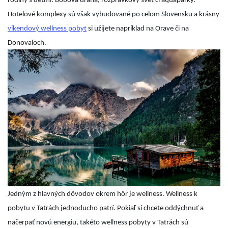
rodiny s deťmi. Bobová drahá, rozprávkový svet či aquaparky.
Hotelové komplexy sú však vybudované po celom Slovensku a krásny
víkendový wellness pobyt
si užijete napríklad na Orave či na
Donovaloch.
Jedným z hlavných dôvodov okrem hôr je wellness. Wellness k
pobytu v Tatrách jednoducho patrí. Pokiaľ si chcete oddýchnuť a
načerpať novú energiu, takéto wellness pobyty v Tatrách sú