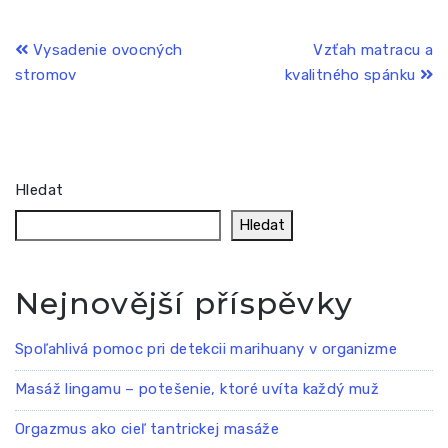
Navigace
Vysadenie ovocných
Vzťah matracu a
stromov
kvalitného spánku
pro
příspěvek
Hledat
Hledat
Nejnovější příspěvky
Spoľahlivá pomoc pri detekcii marihuany v organizme
Masáž lingamu – potešenie, ktoré uvíta každý muž
Orgazmus ako cieľ tantrickej masáže