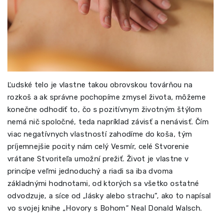
Ľudské telo je vlastne takou obrovskou továrňou na
rozkoš a ak správne pochopíme zmysel života, môžeme
konečne odhodiť to, čo s pozitívnym životným štýlom
nemá nič spoločné, teda napríklad závisť a nenávisť. Čím
viac negatívnych vlastností zahodíme do koša, tým
príjemnejšie pocity nám celý Vesmír, celé Stvorenie
vrátane Stvoriteľa umožní prežiť. Život je vlastne v
princípe veľmi jednoduchý a riadi sa iba dvoma
základnými hodnotami, od ktorých sa všetko ostatné
odvodzuje, a síce od „lásky alebo strachu“, ako to napísal
vo svojej knihe „Hovory s Bohom“ Neal Donald Walsch.