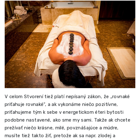
V celom Stvorení tiež platí nepísaný zákon, že „rovnaké
priťahuje rovnaké“, a ak vykonáme niečo pozitívne,
priťahujeme tým k sebe v energetickom éteri bytosti
podobne nastavené, ako sme my sami. Takže ak chcete
prežívať niečo krásne, milé, povznášajúce a múdre,
musíte tiež takto žiť, pretože ak sa napr. zlodej a