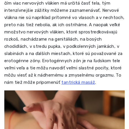
čím viac nervových vlákien má určitá časť tela, tým
intenzívnejšie zážitky môžeme zaznamenávať. Nervové
vlákna nie sú napríklad prítomné vo vlasoch a v nechtoch,
preto nás tiež nebolia, ak ich ostriháme. A naopak veľké
množstvo nervových vlákien, ktoré sprostredkovávajú
rozkoš, nachádzame na genitáliách, na bosých
chodidlách, v stredu pupka, v podkolenných jamkách, v
slabinách a na ďalších miestach, ktoré sú považované za
erotogénne zóny. Erotogénnych zón je na ľudskom tele
veľmi veľa a tie môžu navodiť veľmi slastné pocity, ktoré
môžu viesť až k nádhernému a zmyselnému orgazmu. To
nám tiež môže pripomenúť
tantrická masáž
.