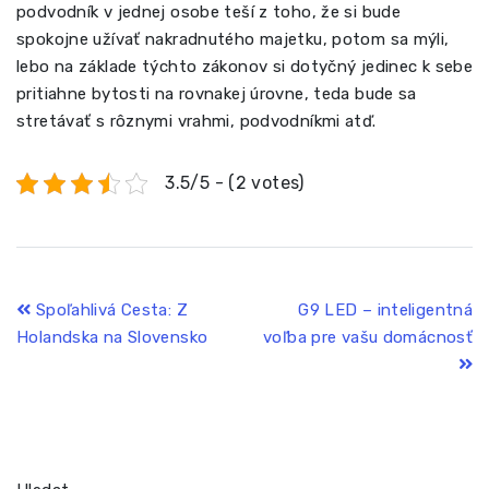
podvodník v jednej osobe teší z toho, že si bude
spokojne užívať nakradnutého majetku, potom sa mýli,
lebo na základe týchto zákonov si dotyčný jedinec k sebe
pritiahne bytosti na rovnakej úrovne, teda bude sa
stretávať s rôznymi vrahmi, podvodníkmi atď.
3.5/5 - (2 votes)
Navigace
Spoľahlivá Cesta: Z
G9 LED – inteligentná
Holandska na Slovensko
voľba pre vašu domácnosť
pro
příspěvek