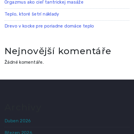
Orgazmus ako cieľ tantrickej masáže
Teplo, ktoré šetrí náklady
Drevo v kocke pre poriadne domáce teplo
Nejnovější komentáře
Žádné komentáře.
Archivy
Duben 2026
Březen 2026