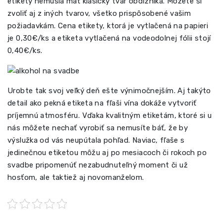
etikety nemusia mať klasický tvar obdĺžnika. Môžete si
zvoliť aj z iných tvarov, všetko prispôsobené vašim
požiadavkám. Cena etikety, ktorá je vytlačená na papieri
je 0,30€/ks a etiketa vytlačená na vodeodolnej fólii stojí
0,40€/ks.
Urobte tak svoj veľký deň ešte výnimočnejším. Aj takýto
detail ako pekná etiketa na fľaši vína dokáže vytvoriť
príjemnú atmosféru. Vďaka kvalitným etiketám, ktoré si u
nás môžete nechať vyrobiť sa nemusíte báť, že by
výslužka od vás neupútala pohľad. Naviac, fľaše s
jedinečnou etiketou môžu aj po mesiacoch či rokoch po
svadbe pripomenúť nezabudnuteľný moment či už
hosťom, ale taktiež aj novomanželom.