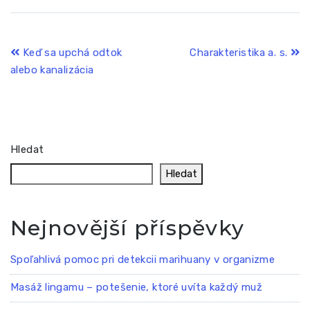
Navigace
Keď sa upchá odtok
Charakteristika a. s.
alebo kanalizácia
pro
příspěvek
Hledat
Hledat
Nejnovější příspěvky
Spoľahlivá pomoc pri detekcii marihuany v organizme
Masáž lingamu – potešenie, ktoré uvíta každý muž