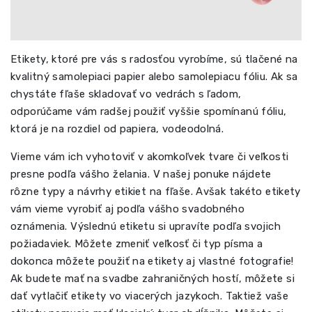
Etikety, ktoré pre vás s radosťou vyrobíme, sú tlačené na
kvalitný samolepiaci papier alebo samolepiacu fóliu. Ak sa
chystáte fľaše skladovať vo vedrách s ľadom,
odporúčame vám radšej použiť vyššie spomínanú fóliu,
ktorá je na rozdiel od papiera, vodeodolná.
Vieme vám ich vyhotoviť v akomkoľvek tvare či veľkosti
presne podľa vášho želania. V našej ponuke nájdete
rôzne typy a návrhy etikiet na fľaše. Avšak takéto etikety
vám vieme vyrobiť aj podľa vášho svadobného
oznámenia. Výslednú etiketu si upravíte podľa svojich
požiadaviek. Môžete zmeniť veľkosť či typ písma a
dokonca môžete použiť na etikety aj vlastné fotografie!
Ak budete mať na svadbe zahraničných hostí, môžete si
dať vytlačiť etikety vo viacerých jazykoch. Taktiež vaše