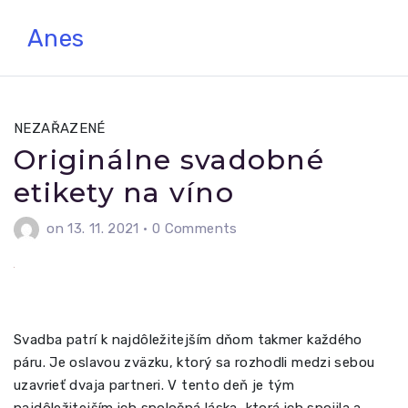
Skip
Anes
to
content
NEZAŘAZENÉ
Originálne svadobné
etikety na víno
on 13. 11. 2021
•
0 Comments
Svadba patrí k najdôležitejším dňom takmer každého
páru. Je oslavou zväzku, ktorý sa rozhodli medzi sebou
uzavrieť dvaja partneri. V tento deň je tým
najdôležitejším ich spoločná láska, ktorá ich spojila a