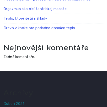
Orgazmus ako cieľ tantrickej masáže
Teplo, ktoré šetrí náklady
Drevo v kocke pre poriadne domáce teplo
Nejnovější komentáře
Žádné komentáře.
Archivy
Duben 2026