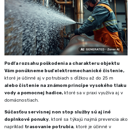
Podľa rozsahu poškodenia a charakteru objektu
Vám ponúkneme buď elektromechanické čistenie,
ktoré je účinné aj v potrubiach s dĺžkou až do 25 m
alebo čistenie na známom princípe vysokého tlaku
vody a pomocnej hadice,
ktoré sa v praxi využíva aj v
domácnostiach.
Súčasťou servisnej non stop služby sú aj iné
doplnkové ponuky
, ktoré sa týkajú najmä prevencia ako
napríklad
trasovanie potrubia
, ktoré je účinné v