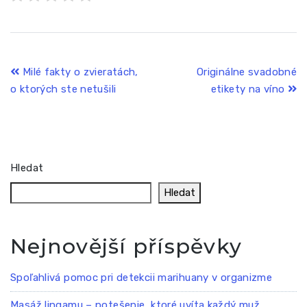
Navigace
Milé fakty o zvieratách,
Originálne svadobné
o ktorých ste netušili
etikety na víno
pro
příspěvek
Hledat
Hledat
Nejnovější příspěvky
Spoľahlivá pomoc pri detekcii marihuany v organizme
Masáž lingamu – potešenie, ktoré uvíta každý muž