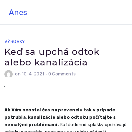
Skip
Anes
to
content
VÝROBKY
Keď sa upchá odtok
alebo kanalizácia
on 10. 4. 2021
•
0 Comments
Ak Vám neostal čas na prevenciu tak v prípade
potrubia, kanalizácie alebo odtoku počítajte s
nemalými problémami.
Každodenné splašky upchávajú
odtoky a potrubia, postupne sa v nich usádzajú