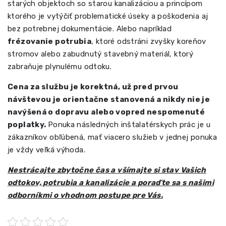
starých objektoch so starou kanalizáciou a princípom
ktorého je vytýčiť problematické úseky a poškodenia aj
bez potrebnej dokumentácie. Alebo napríklad
frézovanie potrubia
, ktoré odstráni zvyšky koreňov
stromov alebo zabudnutý stavebný materiál, ktorý
zabraňuje plynulému odtoku.
Cena za službu je korektná, už pred prvou
návštevou je orientačne stanovená a nikdy nie je
navýšená o dopravu alebo vopred nespomenuté
poplatky.
Ponuka následných inštalatérskych prác je u
zákazníkov obľúbená, mať viacero služieb v jednej ponuka
je vždy veľká výhoda.
Nestrácajte zbytočne čas a všímajte si stav Vašich
odtokov, potrubia a kanalizácie a poraďte sa s našimi
odborníkmi o vhodnom postupe pre Vás.