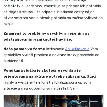
nečistoty a usadeniny, zmenšuje sa priemer ich potrubia
až dôjde k situácii, že odpad si hľadaním cesty nájde
otvor smerom von a obsah potrubia sa začína vylievať do
okolia.
Znamená to problémy s rýchlym riešením a s
odstraňovaním vzniknutej havárie.
Naša pomoc vo forme
krtkovanie
Ab-krtkovanie
Vám
spoľahlivo vyrieši problém a navrhne kroky prevencie do
budúcnosti.
Ponúkaná služba je skutočne rýchla a je
orientovaná na akútne potreby zákazníka.
Stačí
rýchly a výstižný telefonát s lokalizáciou a opisom
situácie a naši odborníci sú na ceste k Vám.