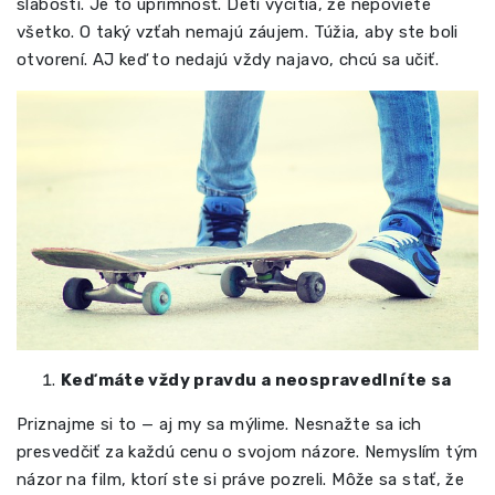
slabosti. Je to úprimnosť. Deti vycítia, že nepoviete
všetko. O taký vzťah nemajú záujem. Túžia, aby ste boli
otvorení. AJ keď to nedajú vždy najavo, chcú sa učiť.
Keď máte vždy pravdu a neospravedlníte sa
Priznajme si to — aj my sa mýlime. Nesnažte sa ich
presvedčiť za každú cenu o svojom názore. Nemyslím tým
názor na film, ktorí ste si práve pozreli. Môže sa stať, že