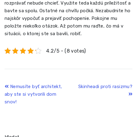
rozprávať nebude chcieť. Využite teda každú príležitosť a
bavte sa spolu. Ostatné na chvíľu počká. Nezabudnite ho
najskôr vypočuť a prejaviť pochopenie. Pokojne mu
položte niekoľko otázok. Až potom mu raďte, čo má v
situácii, o ktorej ste sa bavili, robiť.
4.2/5 - (8 votes)
Navigace
Nemusíte byť architekt,
Skinheadi proti rasizmu?
aby ste si vytvorili dom
pro
snov!
příspěvek
Hledat