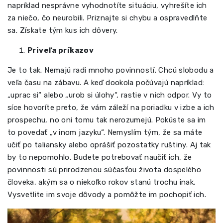
napríklad nesprávne vyhodnotíte situáciu, vyhrešíte ich
za niečo, čo neurobili. Priznajte si chybu a ospravedlňte
sa. Získate tým kus ich dôvery.
Priveľa príkazov
Je to tak. Nemajú radi mnoho povinností. Chcú slobodu a
veľa času na zábavu. A keď dookola počúvajú napríklad:
„uprac si“ alebo „urob si úlohy“, rastie v nich odpor. Vy to
síce hovoríte preto, že vám záleží na poriadku v izbe a ich
prospechu, no oni tomu tak nerozumejú. Pokúste sa im
to povedať „v inom jazyku“. Nemyslím tým, že sa máte
učiť po taliansky alebo oprášiť pozostatky ruštiny. Aj tak
by to nepomohlo. Budete potrebovať naučiť ich, že
povinnosti sú prirodzenou súčasťou života dospelého
človeka, akým sa o niekoľko rokov stanú trochu inak.
Vysvetlite im svoje dôvody a pomôžte im pochopiť ich.