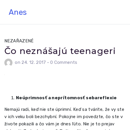
Skip
Anes
to
content
NEZAŘAZENÉ
Čo neznášajú teenageri
on 24. 12. 2017
•
0 Comments
Neúprimnosť a neprítomnosť sebareflexie
Nemajú radi, keď nie ste úprimní. Keď sa tvárite, že vy ste
v ich veku boli bezchybní. Pokojne im povedzte, čo ste v
živote pokazili a čo vám je dnes ľúto. Nie je to prejav