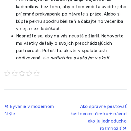
kaderníkovi bez toho, aby o tom vedel a uvidíte jeho
príjemné prekvapenie po návrate z práce. Alebo si
kúpte peknú spodnú bielizeň a čakajte ho večer iba
v nej a sexi lodičkách.
Nesnažte sa, aby na vás neustále žiarlil. Nehovorte
mu všetky detaily o svojich predchádzajúcich
partneroch. Poteší ho ak ste v spoločnosti
obdivovaná, ale
neflirtujte s každým v okolí
.
Navigace
Bývanie v modernom
Ako správne pestovať
štýle
kustovnicu čínsku + návod
pro
ako ju jednoducho
příspěvek
rozmnožiť