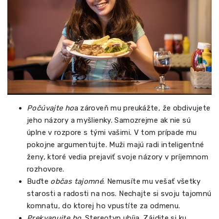
Počúvajte ho
a zároveň mu preukážte, že obdivujete
jeho názory a myšlienky. Samozrejme ak nie sú
úplne v rozpore s tými vašimi. V tom prípade mu
pokojne argumentujte. Muži majú radi inteligentné
ženy, ktoré vedia prejaviť svoje názory v príjemnom
rozhovore.
Buďte
občas tajomné
. Nemusíte mu vešať všetky
starosti a radosti na nos. Nechajte si svoju tajomnú
komnatu, do ktorej ho vpustíte za odmenu.
Prekvapujte ho
. Stereotyp ubíja. Zájdite si ku