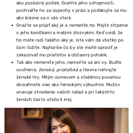
ako poslušný psíček. Oceňte jeho schopnosti,
pochváľte ho za úspechy v práci a poďakujte sa mu
ako krásne sa o vás stará.
Snažte sa prijať aký je a
nemeňte ho
. Majte strpenie
s jeho koníčkami a malými zlozvykmi. Keď uvidí, že
ho máte radi takého aký je, iste vám dá všetko po
čom túžite. Najhoršie čo by ste mohli spraviť je
zakazovať mu priateľov a občasný pohárik.
Tak ako nemeníte jeho, nemeňte sa ani vy. Buďte
uvoľnená,
ženská, priateľská
a hlavne nehrajte
ženské hry. Milým úsmevom a stabilnou povahou
dosiahnete viac ako hereckými výbuchmi. Mužov
unavuje striedanie vašich nálad a pri takýchto
ženách často utečú k inej.