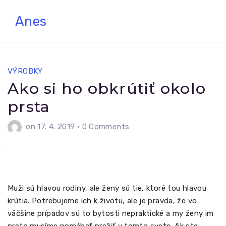
Skip
Anes
to
content
VÝROBKY
Ako si ho obkrútiť okolo
prsta
on 17. 4. 2019
•
0 Comments
Muži sú hlavou rodiny, ale ženy sú tie, ktoré tou hlavou
krútia. Potrebujeme ich k životu, ale je pravda, že vo
väčšine prípadov sú to bytosti nepraktické a my ženy im
preto musíme pomáhať prežiť v tomto svete. Ak ste